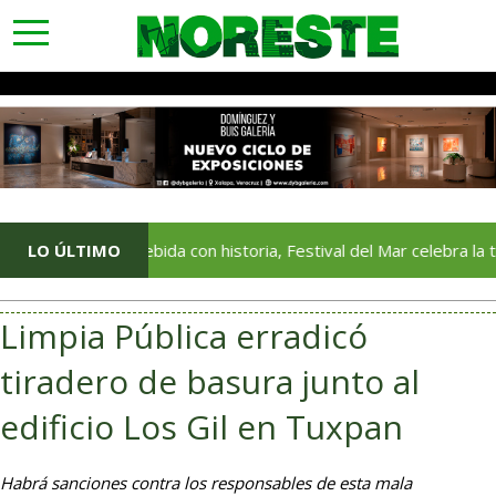
toggle
navigation
Una bebida con historia, Festival del Mar celebra la tradición d
LO ÚLTIMO
Limpia Pública erradicó
tiradero de basura junto al
edificio Los Gil en Tuxpan
Habrá sanciones contra los responsables de esta mala