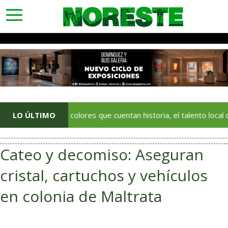
toggle
navigation
LO ÚLTIMO
Con colores que cuentan historia, el talento local deja huella 
Cateo y decomiso: Aseguran
cristal, cartuchos y vehículos
en colonia de Maltrata