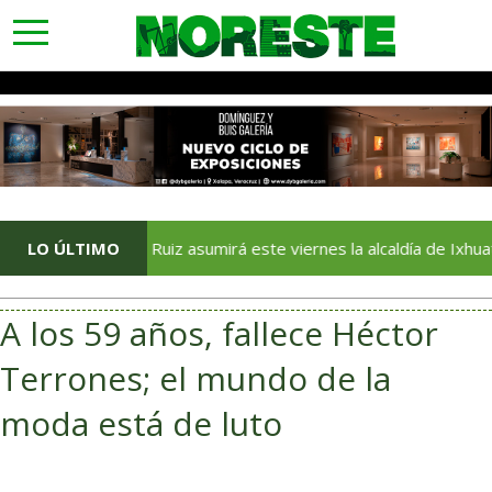
toggle
navigation
LO ÚLTIMO
Juliana Ruiz asumirá este viernes la alcaldía de Ixhuatlán del
A los 59 años, fallece Héctor
Terrones; el mundo de la
moda está de luto