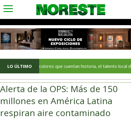
toggle
navigation
LO ÚLTIMO
Con colores que cuentan historia, el talento local deja huella
Alerta de la OPS: Más de 150
millones en América Latina
respiran aire contaminado