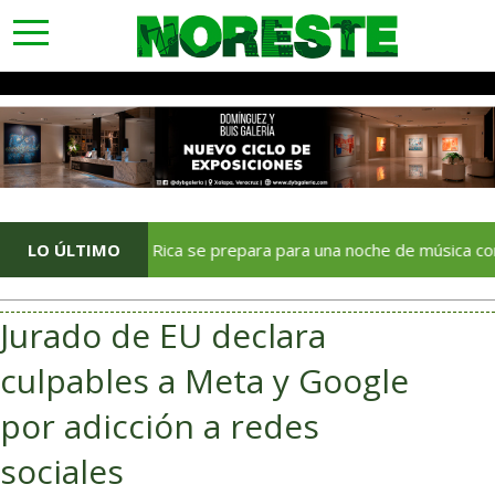
toggle
navigation
LO ÚLTIMO
Poza Rica se prepara para una noche de música con La Arrol
Jurado de EU declara
culpables a Meta y Google
por adicción a redes
sociales