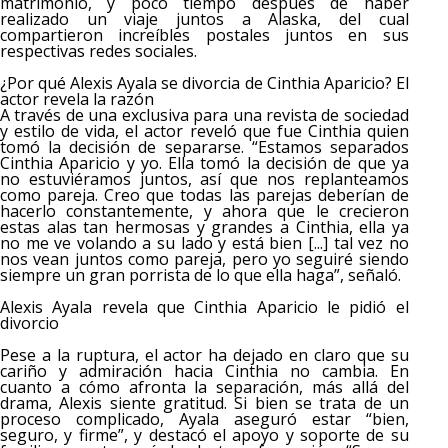
matrimonio, y poco tiempo después de haber
realizado un viaje juntos a Alaska, del cual
compartieron increíbles postales juntos en sus
respectivas redes sociales.
¿Por qué Alexis Ayala se divorcia de Cinthia Aparicio? El
actor revela la razón
A través de una exclusiva para una revista de sociedad
y estilo de vida, el actor reveló que fue Cinthia quien
tomó la decisión de separarse. “Estamos separados
Cinthia Aparicio y yo. Ella tomó la decisión de que ya
no estuviéramos juntos, así que nos replanteamos
como pareja. Creo que todas las parejas deberían de
hacerlo constantemente, y ahora que le crecieron
estas alas tan hermosas y grandes a Cinthia, ella ya
no me ve volando a su lado y está bien [...] tal vez no
nos vean juntos como pareja, pero yo seguiré siendo
siempre un gran porrista de lo que ella haga”, señaló.
Alexis Ayala revela que Cinthia Aparicio le pidió el
divorcio
Pese a la ruptura, el actor ha dejado en claro que su
cariño y admiración hacia Cinthia no cambia. En
cuanto a cómo afronta la separación, más allá del
drama, Alexis siente gratitud. Si bien se trata de un
proceso complicado, Ayala aseguró estar “bien,
seguro, y firme”, y destacó el apoyo y soporte de su