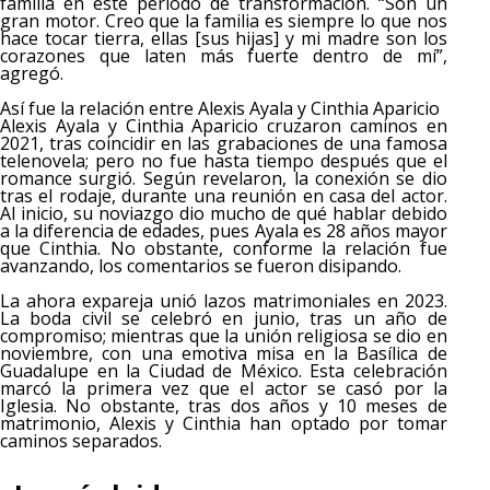
familia en este período de transformación. “Son un
gran motor. Creo que la familia es siempre lo que nos
hace tocar tierra, ellas [sus hijas] y mi madre son los
corazones que laten más fuerte dentro de mí”,
agregó.
Así fue la relación entre Alexis Ayala y Cinthia Aparicio
Alexis Ayala y Cinthia Aparicio cruzaron caminos en
2021, tras coincidir en las grabaciones de una famosa
telenovela; pero no fue hasta tiempo después que el
romance surgió. Según revelaron, la conexión se dio
tras el rodaje, durante una reunión en casa del actor.
Al inicio, su noviazgo dio mucho de qué hablar debido
a la diferencia de edades, pues Ayala es 28 años mayor
que Cinthia. No obstante, conforme la relación fue
avanzando, los comentarios se fueron disipando.
La ahora expareja unió lazos matrimoniales en 2023.
La boda civil se celebró en junio, tras un año de
compromiso; mientras que la unión religiosa se dio en
noviembre, con una emotiva misa en la Basílica de
Guadalupe en la Ciudad de México. Esta celebración
marcó la primera vez que el actor se casó por la
Iglesia. No obstante, tras dos años y 10 meses de
matrimonio, Alexis y Cinthia han optado por tomar
caminos separados.