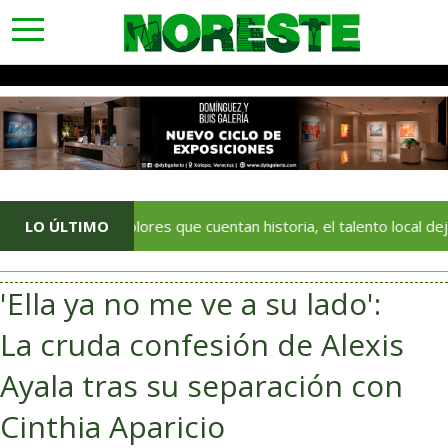
toggle
navigation
Con colores que cuentan historia, el talento local deja huella en
LO ÚLTIMO
'Ella ya no me ve a su lado':
La cruda confesión de Alexis
Ayala tras su separación con
Cinthia Aparicio