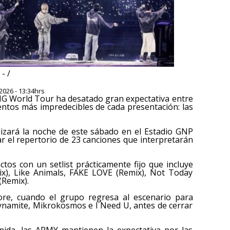
- /
2026 - 13:34hrs
NG World Tour ha desatado gran expectativa entre
ntos más impredecibles de cada presentación: las
lizará la noche de este sábado en el Estadio GNP
r el repertorio de 23 canciones que interpretarán
ctos con un setlist prácticamente fijo que incluye
x), Like Animals, FAKE LOVE (Remix), Not Today
(Remix).
re, cuando el grupo regresa al escenario para
ynamite, Mikrokosmos e I Need U, antes de cerrar
nida, las ARMY mantienen la expectativa por las