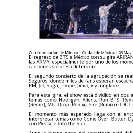
Con información de Milenio | Ciudad de México. | 09 May 
El regreso de BTS a México con su gira ARIRA
las ARMY, especialmente por uno de los mome
canciones sorpresa del encore.
El segundo concierto de la agrupación se rea
Seguros, donde miles de fans esperan escucha
RM, Jin, Suga, j-hope, Jimin, V y Jungkook.
Para esta gira, el show está dividido en dos a
temas como Hooligan, Aliens, Run BTS (Remi
(Remix), MIC Drop (Remix), Fire (Remix) e IDOL 
El momento más esperado llega con el enco
interpretar temas como Come Over, Butter, D
con Please e Into the Sun.
Aunque buena parte del repertorio está defi