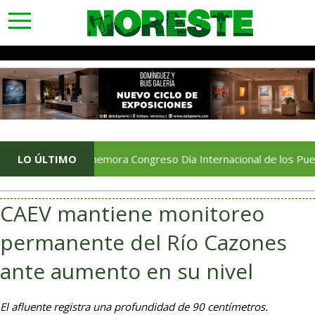
toggle
navigation
Conmemora Congreso Día Internacional de los Pueblos Indíg
LO ÚLTIMO
CAEV mantiene monitoreo
permanente del Río Cazones
ante aumento en su nivel
El afluente registra una profundidad de 90 centímetros.