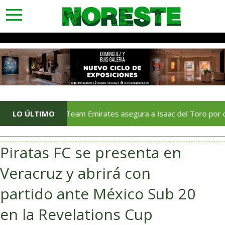
toggle
navigation
UAE Team Emirates asegura a Isaac del Toro por cinco tem
LO ÚLTIMO
Piratas FC se presenta en
Veracruz y abrirá con
partido ante México Sub 20
en la Revelations Cup