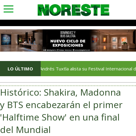
toggle
navigation
LO ÚLTIMO
San Andrés Tuxtla alista su Festival Internacional de Globos
Histórico: Shakira, Madonna
y BTS encabezarán el primer
'Halftime Show' en una final
del Mundial