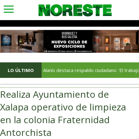
toggle
navigation
LO ÚLTIMO
Jorge Alanís destaca respaldo ciudadano: 'El trabajo que real
Realiza Ayuntamiento de
Xalapa operativo de limpieza
en la colonia Fraternidad
Antorchista