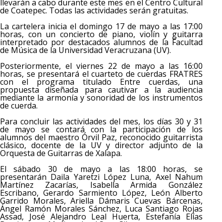
llevarán a cabo durante este mes en el Centro Cultural
de Coatepec. Todas las actividades serán gratuitas.
La cartelera inicia el domingo 17 de mayo a las 17:00
horas, con un concierto de piano, violín y guitarra
interpretado por destacados alumnos de la Facultad
de Música de la Universidad Veracruzana (UV).
Posteriormente, el viernes 22 de mayo a las 16:00
horas, se presentará el cuarteto de cuerdas FRATRES
con el programa titulado Entre cuerdas, una
propuesta diseñada para cautivar a la audiencia
mediante la armonía y sonoridad de los instrumentos
de cuerda.
Para concluir las actividades del mes, los días 30 y 31
de mayo se contará con la participación de los
alumnos del maestro Órvil Paz, reconocido guitarrista
clásico, docente de la UV y director adjunto de la
Orquesta de Guitarras de Xalapa.
El sábado 30 de mayo a las 18:00 horas, se
presentarán Daila Yaretzi López Luna, Axel Nahum
Martínez Zacarías, Isabella Armida González
Escribano, Gerardo Sarmiento López, León Alberto
Garrido Morales, Ariella Dámaris Cuevas Bárcenas,
Ángel Ramón Morales Sánchez, Luca Santiago Rojas
Assad, José Alejandro Leal Huerta, Estefanía Elías