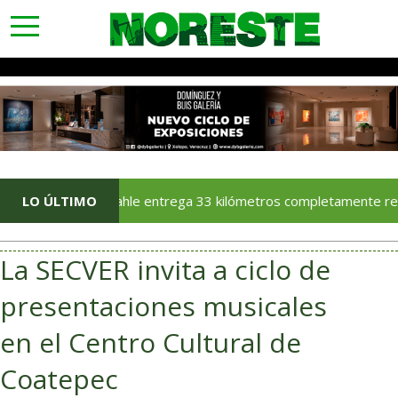
toggle
navigation
Rocío Nahle entrega 33 kilómetros completamente rehabilitad
LO ÚLTIMO
La SECVER invita a ciclo de
presentaciones musicales
en el Centro Cultural de
Coatepec