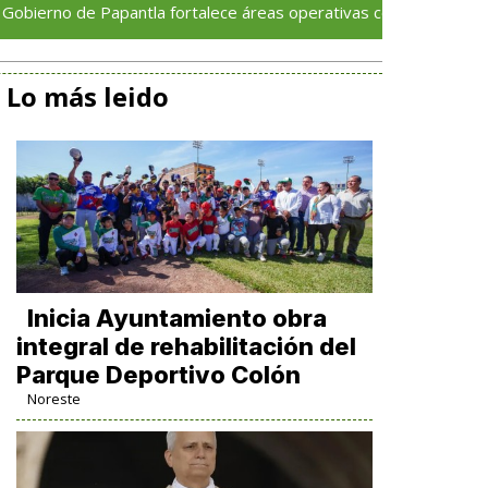
e Papantla fortalece áreas operativas con nuevas unidades maqui
Lo más leido
Inicia Ayuntamiento obra
integral de rehabilitación del
Parque Deportivo Colón
Noreste