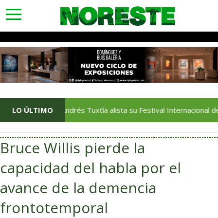
toggle
navigation
LO ÚLTIMO
San Andrés Tuxtla alista su Festival Internacional de Globo
Bruce Willis pierde la
capacidad del habla por el
avance de la demencia
frontotemporal