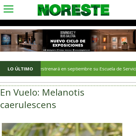
toggle
navigation
Veracruz estrenará en septiembre su Escuela de Servicios Turíst
LO ÚLTIMO
En Vuelo: Melanotis
caerulescens