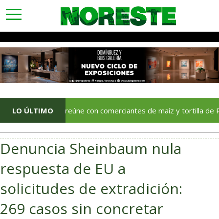
toggle
navigation
SAT se reúne con comerciantes de maíz y tortilla de Puebla, 
LO ÚLTIMO
Denuncia Sheinbaum nula
respuesta de EU a
solicitudes de extradición:
269 casos sin concretar