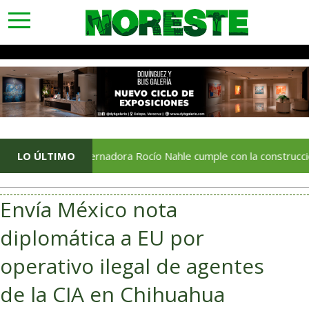
toggle
navigation
LO ÚLTIMO
Gobernadora Rocío Nahle cumple con la construcción del Cent
Envía México nota
diplomática a EU por
operativo ilegal de agentes
de la CIA en Chihuahua