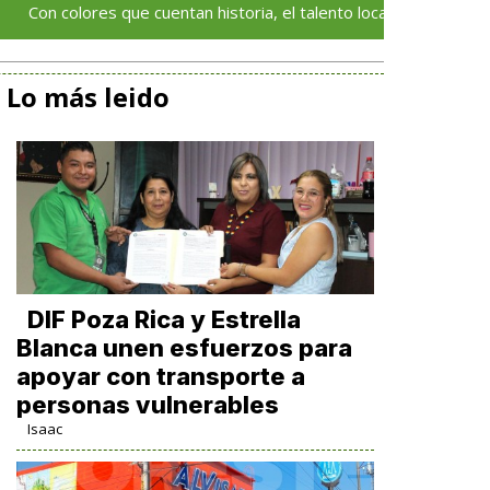
es que cuentan historia, el talento local deja huella en el Festival
Lo más leido
DIF Poza Rica y Estrella
Blanca unen esfuerzos para
apoyar con transporte a
personas vulnerables
Isaac