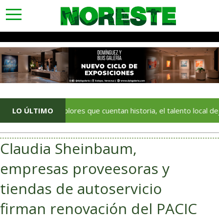
toggle
navigation
Con colores que cuentan historia, el talento local deja huella en 
LO ÚLTIMO
Claudia Sheinbaum,
empresas proveesoras y
tiendas de autoservicio
firman renovación del PACIC