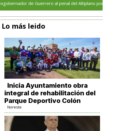
r de Guerrero al penal del Altiplano por el caso Ayotzinapa
Lo más leido
Inicia Ayuntamiento obra
integral de rehabilitación del
Parque Deportivo Colón
Noreste