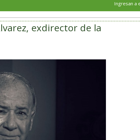
Ingresan a exgobernado
Álvarez, exdirector de la