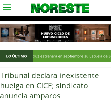
toggle
navigation
LO ÚLTIMO
Veracruz estrenará en septiembre su Escuela de Servicios Tu
Tribunal declara inexistente
huelga en CICE; sindicato
anuncia amparos