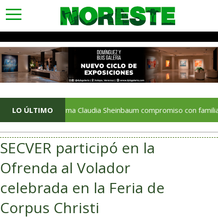
toggle
navigation
Reafirma Claudia Sheinbaum compromiso con familias de Ayot
LO ÚLTIMO
SECVER participó en la
Ofrenda al Volador
celebrada en la Feria de
Corpus Christi