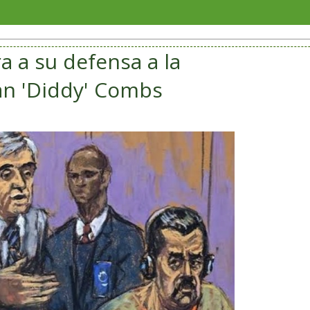
San And
 a su defensa a la
an 'Diddy' Combs