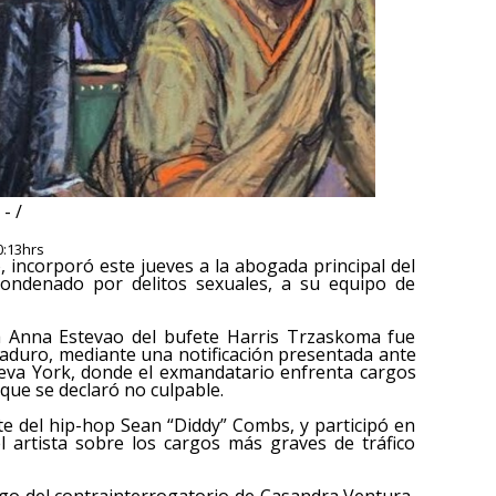
- /
0:13hrs
 incorporó este jueves a la abogada principal del
ondenado por delitos sexuales, a su equipo de
sta Anna Estevao del bufete Harris Trzaskoma fue
aduro, mediante una notificación presentada ante
Nueva York, donde el exmandatario enfrenta cargos
 que se declaró no culpable.
e del hip-hop Sean “Diddy” Combs, y participó en
l artista sobre los cargos más graves de tráfico
go del contrainterrogatorio de Casandra Ventura,