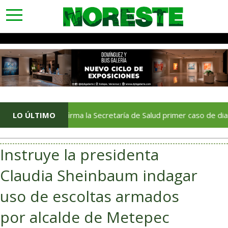
toggle
navigation
LO ÚLTIMO
Confirma la Secretaría de Salud primer caso de diarrea explo
Instruye la presidenta
Claudia Sheinbaum indagar
uso de escoltas armados
por alcalde de Metepec