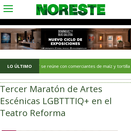
toggle
navigation
LO ÚLTIMO
SAT se reúne con comerciantes de maíz y tortilla de Puebla, 
Tercer Maratón de Artes
Escénicas LGBTTTIQ+ en el
Teatro Reforma