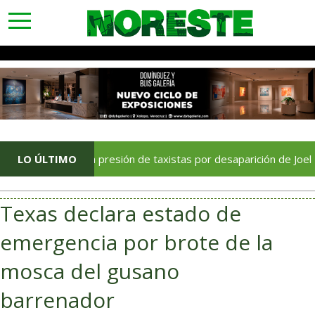
toggle
navigation
Crece la presión de taxistas por desaparición de Joel Hernández
LO ÚLTIMO
Texas declara estado de
emergencia por brote de la
mosca del gusano
barrenador