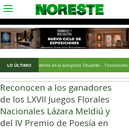
toggle
navigation
oso accidente en la autopista Tihuatlán - Totomoxtle; un lesiona
LO ÚLTIMO
Reconocen a los ganadores
de los LXVII Juegos Florales
Nacionales Lázara Meldiú y
del IV Premio de Poesía en