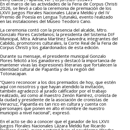
En el marco de las actividades de la Feria de Corpus Christi
2026, se llevó a cabo la ceremonia de premiación de los
LXVII Juegos Florales Nacionales Lázara Meldiú y del IV
Premio de Poesía en Lengua Tutunakú, evento realizado
en las instalaciones del Museo Teodoro Cano.
La ceremonia contó con la presencia del alcalde, Mtro.
Gonzalo Flores Castellanos; la presidenta del Sistema DIF
Municipal, Mtra. Adriana Martínez Saavedra; integrantes del
Cabildo, promotores culturales, la Corte Real de la Feria de
Corpus Christi y los galardonados de esta edición.
Durante su mensaje, el presidente municipal Gonzalo
Flores felicitó a los ganadores y destacó la importancia de
mantener vivas las expresiones literarias que fortalecen la
identidad cultural de Papantla y de la región del
Totonacapan.
“Quiero reconocer a los dos premiados de hoy, que estén
aquí con nosotros y que hayan atendido la invitación,
también agradezco al jurado calificador por el trabajo
realizado, así como al maestro Zenón Ramírez, cronista de
la ciudad y presidente de la asociación de cronistas de
Veracruz, Papantla es tan rico en cultura y cuenta con
personajes que ponen en alto el nombre de nuestro
municipio a nivel nacional”, expresó.
En el acto se dio a conocer que el ganador de los LXVII
Juegos Florales Nacionales Lázara Meldiú fue Ricardo
Romero Cantú, quien participó bajo el seudónimo “Piedra