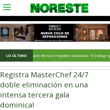
toggle
navigation
Jorge Alanís destaca respaldo ciudadano: 'El trabajo que realiza
LO ÚLTIMO
Registra MasterChef 24/7
doble eliminación en una
intensa tercera gala
dominical