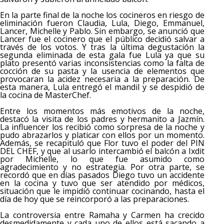
En la parte final de la noche los cocineros en riesgo de
eliminación fueron Claudia, Lula, Diego, Emmanuel,
Lancer, Michelle y Pablo. Sin embargo, se anunció que
Lancer fue el cocinero que el público decidió salvar a
través de los votos. Y tras la última degustación la
segunda eliminada de esta gala fue Lula ya que su
plato presentó varias inconsistencias como la falta de
cocción de su pasta y la usencia de elementos que
provocaran la acidez necesaria a la preparación. De
esta manera, Lula entregó el mandil y se despidió de
la cocina de MasterChef.
Entre los momentos más emotivos de la noche,
destacó la visita de los padres y hermanito a Jazmín.
La influencer los recibió como sorpresa de la noche y
pudo abrazarlos y platicar con ellos por un momento.
Además, se recapituló que Flor tuvo el poder del PIN
DEL CHEF, y que al usarlo intercambió el balcón a Ixdit
por Michelle, lo que fue asumido como
agradecimiento y no estrategia. Por otra parte, se
recordó que en días pasados Diego tuvo un accidente
en la cocina y tuvo que ser atendido por médicos,
situación que le impidió continuar cocinando, hasta el
día de hoy que se reincorporó a las preparaciones.
La controversia entre Ramaha y Carmen ha crecido
desmedidamente y cada uno de ellos está sacando a