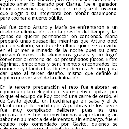
equipo amarillo liderado por Clarita, fue el ganador.
Como consecuencia, los equipos rojo y azul tuvieron
que elegir a su integrante con menor desempeño,
para cocinar a muerte súbita.
Así fue como Arturo y María se enfrentaron a un
duelo de eliminación, con la presión del tiempo y las
ganas de querer permanecer en contienda. María
preparó unas quesadillas mientras que Arturo optó
por un salmón, siendo éste último quien se convirtió
en el primer eliminado de la noche pues su plato
presentó exceso de elementos grasos y no logró
convencer al criterio de los prestigiados jueces. Entre
lágrimas, emociones y sentimientos encontrados los
cocineros y Claudia Lizaldi despidieron a Arturo, para
dar paso al tercer desafío, mismo que definió al
equipo que se salvó de la eliminación.
En la tercera preparación el reto fue elaborar en
equipo un plato elegido por su respetivo capitán, por
lo que el equipo de Roy cocinó una carne de cerdo, el
de Gavito ejecutó un huachinango en salsa y el de
Clarita un pollo enchiltepin. A palabras de los jueces
fue muy complicado deliberar pues las tres
preparaciones fueron muy buenas y aportaron gran
sabor en su mezcla de elementos, sin embargo, fue el
equipo rojo comendado por Gavito, quienes se
salvaron y subieron al anhelado balcón.