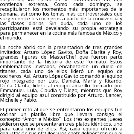
contienda extrema. Como cada domingo, se
recapitularon los momentos más importantes de la
semana, así como los temas más controversiales que
surgen entre los cocineros a partir de la convivencia y
las clases diarias. Sin duda, cada uno de los
participantes está develando su propia estrategia
para permanecer en la cocina más famosa de México y
el mundo.
La noche abrió con la presentación de tres grandes
invitados: Arturo López Gavito, Doña Clarita y Roy,
grandes figuras de MasterChef que fueron parte
importante de la historia de este formato. Estos
emblemáticos invitados, encabezaron un duelo de
titanes, cada uno de ellos lideró un equipo de
cocineros. Así, Arturo López Gavito comandó al equipo
rojo integrado por Luis, Daniela, María y Ricardo.
Doña Clarita, lideró al equipo amarillo formado por
Emmanuel, Lula, Claudia y Diego; mientras que Roy
dirigió al equipo azul constituido por Arturo, Lancer,
Michelle y Pablo.
El primer reto al que se enfrentaron los equipos fue
cocinar un platillo libre que llevara consigo el
concepto “Amor a México”. Los tres exigentes jueces
pidieron que se presentaran tres platos idénticos, uno
para cada uno de ellos. Así, cada equipo ofreció a
degustación sus platillos y los chefs deliberaron que el