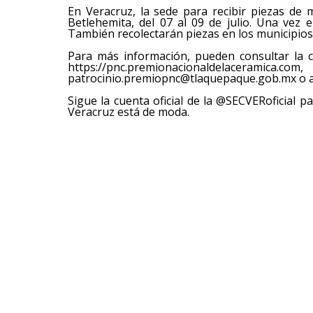
En Veracruz, la sede para recibir piezas de 
Betlehemita, del 07 al 09 de julio. Una vez 
También recolectarán piezas en los municipios h
Para más información, pueden consultar la 
https://pnc.premionacionaldelacerami
patrocinio.premiopnc@tlaquepaque.gob.mx o al
Sigue la cuenta oficial de la @SECVERoficial 
Veracruz está de moda.