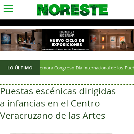
toggle
navigation
Conmemora Congreso Día Internacional de los Pueblos Indíge
LO ÚLTIMO
Puestas escénicas dirigidas
a infancias en el Centro
Veracruzano de las Artes