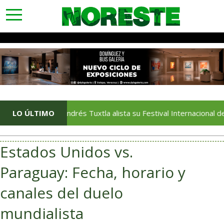
toggle
navigation
LO ÚLTIMO
San Andrés Tuxtla alista su Festival Internacional de Globos
Estados Unidos vs.
Paraguay: Fecha, horario y
canales del duelo
mundialista