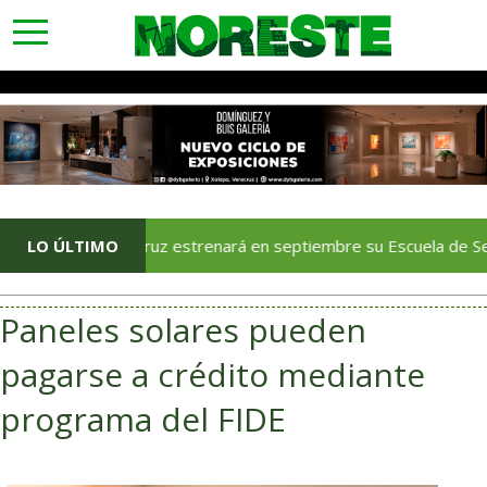
toggle
navigation
LO ÚLTIMO
Veracruz estrenará en septiembre su Escuela de Servicios 
Paneles solares pueden
pagarse a crédito mediante
programa del FIDE