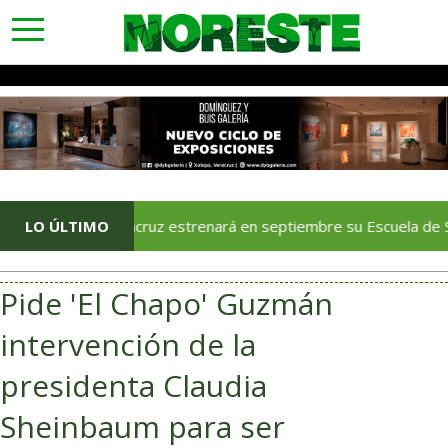
toggle
navigation
Veracruz estrenará en septiembre su Escuela de Servicios Tur
LO ÚLTIMO
Pide 'El Chapo' Guzmán
intervención de la
presidenta Claudia
Sheinbaum para ser