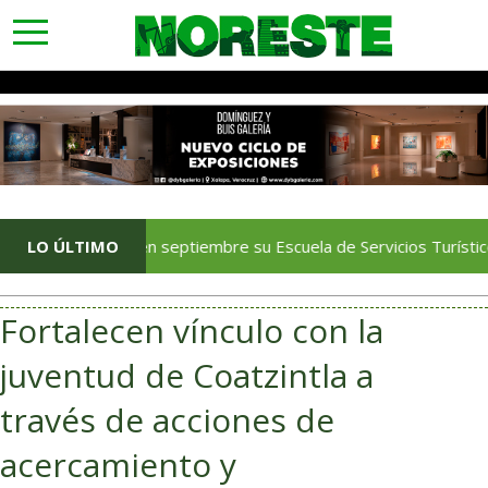
toggle
navigation
strenará en septiembre su Escuela de Servicios Turísticos: Rocío
LO ÚLTIMO
Fortalecen vínculo con la
juventud de Coatzintla a
través de acciones de
acercamiento y