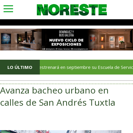
toggle
navigation
racruz estrenará en septiembre su Escuela de Servicios Turístico
LO ÚLTIMO
Avanza bacheo urbano en
calles de San Andrés Tuxtla