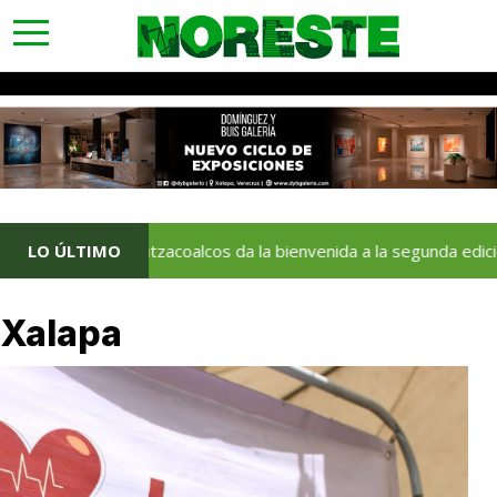
toggle
navigation
LO ÚLTIMO
Coatzacoalcos da la bienvenida a la segunda edición del
Xalapa