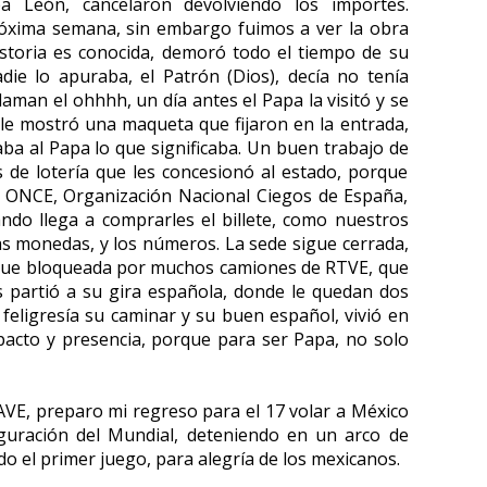
a León, cancelaron devolviendo los importes.
próxima semana, sin embargo fuimos a ver la obra
istoria es conocida, demoró todo el tiempo de su
die lo apuraba, el Patrón (Dios), decía no tenía
aman el ohhhh, un día antes el Papa la visitó y se
 le mostró una maqueta que fijaron en la entrada,
caba al Papa lo que significaba. Un buen trabajo de
s de lotería que les concesionó al estado, porque
í, ONCE, Organización Nacional Ciegos de España,
ndo llega a comprarles el billete, como nuestros
las monedas, y los números. La sede sigue cerrada,
 sigue bloqueada por muchos camiones de RTVE, que
 partió a su gira española, donde le quedan dos
feligresía su caminar y su buen español, vivió en
acto y presencia, porque para ser Papa, no solo
AVE, preparo mi regreso para el 17 volar a México
uguración del Mundial, deteniendo en un arco de
o el primer juego, para alegría de los mexicanos.