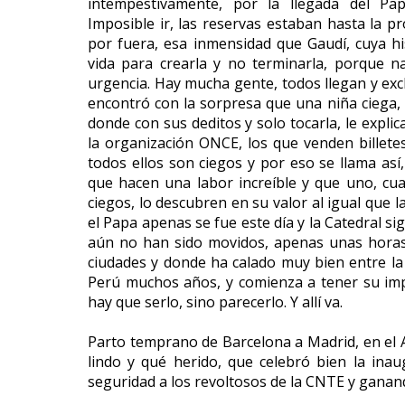
intempestivamente, por la llegada del Pap
Imposible ir, las reservas estaban hasta la 
por fuera, esa inmensidad que Gaudí, cuya h
vida para crearla y no terminarla, porque na
urgencia. Hay mucha gente, todos llegan y excl
encontró con la sorpresa que una niña ciega,
donde con sus deditos y solo tocarla, le expli
la organización ONCE, los que venden billete
todos ellos son ciegos y por eso se llama as
que hacen una labor increíble y que uno, cua
ciegos, lo descubren en su valor al igual que 
el Papa apenas se fue este día y la Catedral
aún no han sido movidos, apenas unas horas
ciudades y donde ha calado muy bien entre la 
Perú muchos años, y comienza a tener su imp
hay que serlo, sino parecerlo. Y allí va.
Parto temprano de Barcelona a Madrid, en el 
lindo y qué herido, que celebró bien la ina
seguridad a los revoltosos de la CNTE y ganand