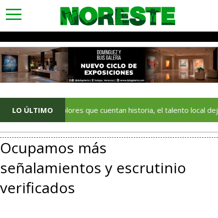
toggle
navigation
Con colores que cuentan historia, el talento local deja huella en 
LO ÚLTIMO
Ocupamos más
señalamientos y escrutinio
verificados