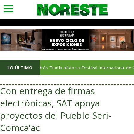
toggle
navigation
San Andrés Tuxtla alista su Festival Internacional de Globos de
LO ÚLTIMO
Con entrega de firmas
electrónicas, SAT apoya
proyectos del Pueblo Seri-
Comca'ac