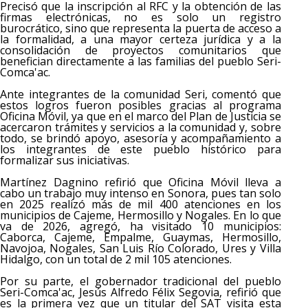
Precisó que la inscripción al RFC y la obtención de las
firmas electrónicas, no es solo un registro
burocrático, sino que representa la puerta de acceso a
la formalidad, a una mayor certeza jurídica y a la
consolidación de proyectos comunitarios que
benefician directamente a las familias del pueblo Seri-
Comca'ac.
Ante integrantes de la comunidad Seri, comentó que
estos logros fueron posibles gracias al programa
Oficina Móvil, ya que en el marco del Plan de Justicia se
acercaron trámites y servicios a la comunidad y, sobre
todo, se brindó apoyo, asesoría y acompañamiento a
los integrantes de este pueblo histórico para
formalizar sus iniciativas.
Martínez Dagnino refirió que Oficina Móvil lleva a
cabo un trabajo muy intenso en Sonora, pues tan solo
en 2025 realizó más de mil 400 atenciones en los
municipios de Cajeme, Hermosillo y Nogales. En lo que
va de 2026, agregó, ha visitado 10 municipios:
Caborca, Cajeme, Empalme, Guaymas, Hermosillo,
Navojoa, Nogales, San Luis Río Colorado, Ures y Villa
Hidalgo, con un total de 2 mil 105 atenciones.
Por su parte, el gobernador tradicional del pueblo
Seri-Comca'ac, Jesús Alfredo Félix Segovia, refirió que
es la primera vez que un titular del SAT visita esta