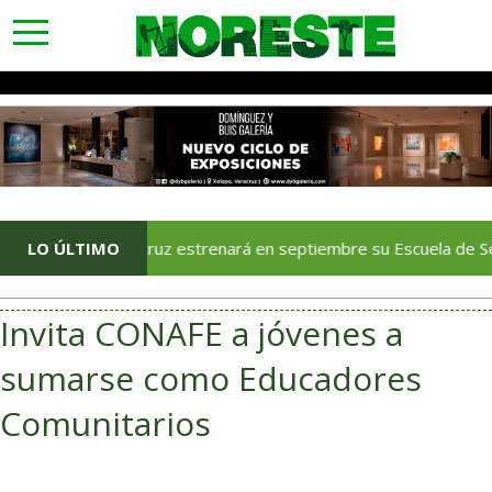
toggle
navigation
Veracruz estrenará en septiembre su Escuela de Servicios Tur
LO ÚLTIMO
Invita CONAFE a jóvenes a
sumarse como Educadores
Comunitarios