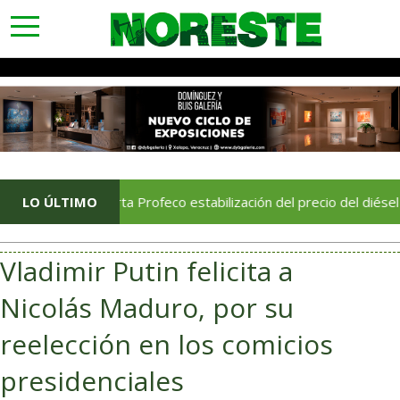
toggle
navigation
LO ÚLTIMO
Reporta Profeco estabilización del precio del diésel en 27.01
Vladimir Putin felicita a
Nicolás Maduro, por su
reelección en los comicios
presidenciales