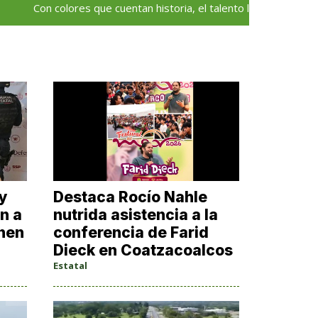
Con colores que cuentan historia, el talento local deja huella en el
y
Destaca Rocío Nahle
n a
nutrida asistencia a la
enen
conferencia de Farid
Dieck en Coatzacoalcos
Estatal