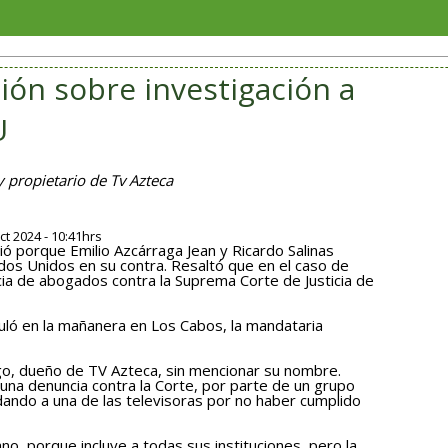
Juliana
ión sobre investigación a
U
y propietario de Tv Azteca
t 2024 - 10:41hrs
ó porque Emilio Azcárraga Jean y Ricardo Salinas
dos Unidos en su contra. Resaltó que en el caso de
cia de abogados contra la Suprema Corte de Justicia de
ló en la mañanera en Los Cabos, la mandataria
liego, dueño de TV Azteca, sin mencionar su nombre.
na denuncia contra la Corte, por parte de un grupo
ndo a una de las televisoras por no haber cumplido
, porque incluye a todas sus instituciones, pero la