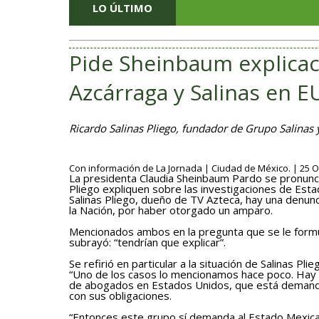
LO ÚLTIMO
Pide Sheinbaum explicac
Azcárraga y Salinas en E
Ricardo Salinas Pliego, fundador de Grupo Salinas 
Con información de La Jornada | Ciudad de México. | 25 Oc
La presidenta Claudia Sheinbaum Pardo se pronunci
Pliego expliquen sobre las investigaciones de Esta
Salinas Pliego, dueño de TV Azteca, hay una denun
la Nación, por haber otorgado un amparo.
Mencionados ambos en la pregunta que se le formu
subrayó: “tendrían que explicar”.
Se refirió en particular a la situación de Salinas P
“Uno de los casos lo mencionamos hace poco. Hay u
de abogados en Estados Unidos, que está demanda
con sus obligaciones.
“Entonces este grupo sí demanda al Estado Mexicano