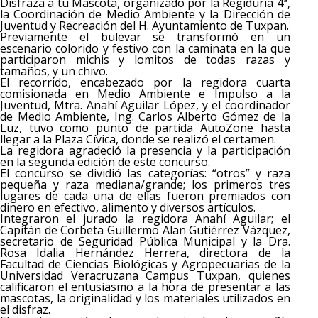
Disfraza a tu Mascota, organizado por la Regiduría 4ª,
la Coordinación de Medio Ambiente y la Dirección de
Juventud y Recreación del H. Ayuntamiento de Tuxpan.
Previamente el bulevar se transformó en un
escenario colorido y festivo con la caminata en la que
participaron michis y lomitos de todas razas y
tamaños, y un chivo.
El recorrido, encabezado por la regidora cuarta
comisionada en Medio Ambiente e Impulso a la
Juventud, Mtra. Anahí Aguilar López, y el coordinador
de Medio Ambiente, Ing. Carlos Alberto Gómez de la
Luz, tuvo como punto de partida AutoZone hasta
llegar a la Plaza Cívica, donde se realizó el certamen.
La regidora agradeció la presencia y la participación
en la segunda edición de este concurso.
El concurso se dividió las categorías: “otros” y raza
pequeña y raza mediana/grande; los primeros tres
lugares de cada una de ellas fueron premiados con
dinero en efectivo, alimento y diversos artículos.
Integraron el jurado la regidora Anahí Aguilar; el
Capitán de Corbeta Guillermo Alan Gutiérrez Vázquez,
secretario de Seguridad Pública Municipal y la Dra.
Rosa Idalia Hernández Herrera, directora de la
Facultad de Ciencias Biológicas y Agropecuarias de la
Universidad Veracruzana Campus Tuxpan, quienes
calificaron el entusiasmo a la hora de presentar a las
mascotas, la originalidad y los materiales utilizados en
el disfraz.