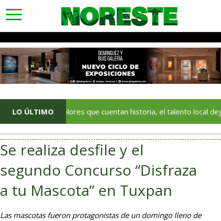
toggle
navigation
Con colores que cuentan historia, el talento local deja huella en 
LO ÚLTIMO
Se realiza desfile y el
segundo Concurso “Disfraza
a tu Mascota” en Tuxpan
Las mascotas fueron protagonistas de un domingo lleno de