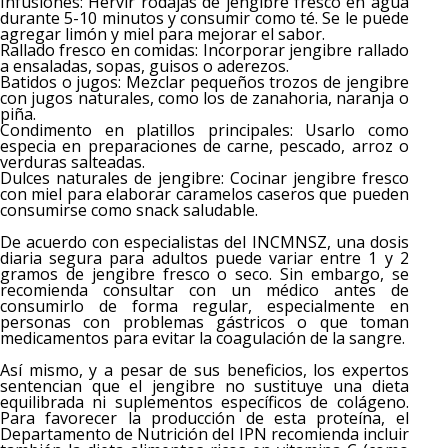
Infusiones: Hervir rodajas de jengibre fresco en agua
durante 5-10 minutos y consumir como té. Se le puede
agregar limón y miel para mejorar el sabor.
Rallado fresco en comidas: Incorporar jengibre rallado
a ensaladas, sopas, guisos o aderezos.
Batidos o jugos: Mezclar pequeños trozos de jengibre
con jugos naturales, como los de zanahoria, naranja o
piña.
Condimento en platillos principales: Usarlo como
especia en preparaciones de carne, pescado, arroz o
verduras salteadas.
Dulces naturales de jengibre: Cocinar jengibre fresco
con miel para elaborar caramelos caseros que pueden
consumirse como snack saludable.
De acuerdo con especialistas del INCMNSZ, una dosis
diaria segura para adultos puede variar entre 1 y 2
gramos de jengibre fresco o seco. Sin embargo, se
recomienda consultar con un médico antes de
consumirlo de forma regular, especialmente en
personas con problemas gástricos o que toman
medicamentos para evitar la coagulación de la sangre.
Así mismo, y a pesar de sus beneficios, los expertos
sentencian que el jengibre no sustituye una dieta
equilibrada ni suplementos específicos de colágeno.
Para favorecer la producción de esta proteína, el
Departamento de Nutrición del IPN recomienda incluir