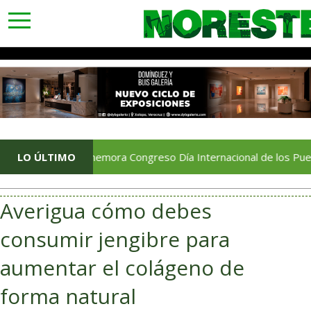
toggle
navigation
Conmemora Congreso Día Internacional de los Pueblos Indíge
LO ÚLTIMO
Averigua cómo debes
consumir jengibre para
aumentar el colágeno de
forma natural