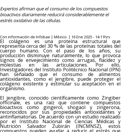
Expertos afirman que el consumo de los compuestos
bioactivos diariamente reducirá considerablemente el
estrés oxidativo de las células.
Con información de Infobae | México. | 16 Ene 2025 - 14:11hrs
El colágeno es una proteína estructural que
representa cerca del 30 % de las proteínas totales del
cuerpo humano. Con el paso de los años, su
producción disminuye naturalmente, lo que provoca
signos de envejecimiento como arrugas, flacidez y
molestias en las articulaciones. Por ello,
Investigadores del Instituto Politécnico Nacional (IPN)
han señalado que el consumo de alimentos
antioxidantes, como el jengibre, puede proteger el
colágeno existente y estimular su aceptación en el
organismo.
El jengibre, conocido científicamente como Zingiber
officinale, es una raíz que contiene compuestos
bioactivos como gingerol, shogaol y zingerona,
reconocidos por sus propiedades antioxidantes y
antinflamatorias. De acuerdo con un estudio realizado
por el Instituto Nacional de Ciencias Médicas y
Nutrición Salvador Zubirán (INCMNSZ), estos
compuestos pueden ayudar a reducir el estrés que