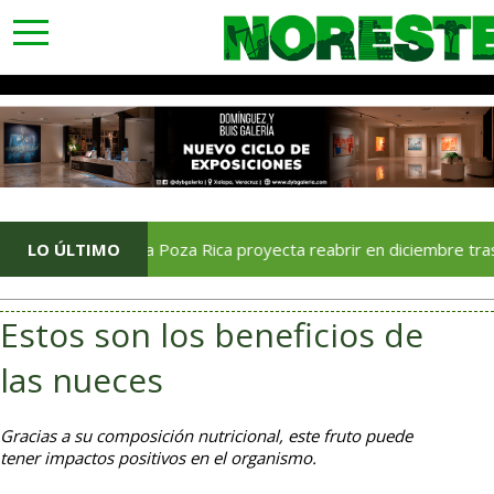
toggle
navigation
Soriana Poza Rica proyecta reabrir en diciembre tras avance del 
LO ÚLTIMO
Estos son los beneficios de
las nueces
Gracias a su composición nutricional, este fruto puede
tener impactos positivos en el organismo.