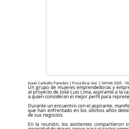
Isaac Carballo Paredes | Poza Rica, Ver. | 04 Feb 2025 - 1
Un grupo de mujeres emprendedoras y empren
al proyecto de José Luis Lima, aspirante a la 
a quien consideran el mejor perfil para repres
Durante un encuentro con el aspirante, manifes
que han enfrentado en los últimos años debid
de sus negocios.
En la reunión, los asistentes compartieron 
necesidad de mayor apoyo para el sector emp