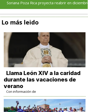
a Poza Rica proyecta reabrir en diciembre tras avance del 70 % e
Lo más leido
Llama León XIV a la caridad
durante las vacaciones de
verano
Con información de