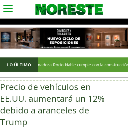
toggle
navigation
Gobernadora Rocío Nahle cumple con la construcción del Centr
LO ÚLTIMO
Precio de vehículos en
EE.UU. aumentará un 12%
debido a aranceles de
Trump