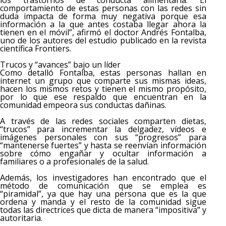
los trastornos de conducta alimentaria. El
comportamiento de estas personas con las redes sin
duda impacta de forma muy negativa porque esa
información a la que antes costaba llegar ahora la
tienen en el móvil”, afirmó el doctor Andrés Fontalba,
uno de los autores del estudio publicado en la revista
científica Frontiers.
Trucos y “avances” bajo un líder
Como detalló Fontalba, estas personas hallan en
internet un grupo que comparte sus mismas ideas,
hacen los mismos retos y tienen el mismo propósito,
por lo que ese respaldo que encuentran en la
comunidad empeora sus conductas dañinas.
A través de las redes sociales comparten dietas,
“trucos” para incrementar la delgadez, vídeos e
imágenes personales con sus “progresos” para
“mantenerse fuertes” y hasta se reenvían información
sobre cómo engañar y ocultar información a
familiares o a profesionales de la salud.
Además, los investigadores han encontrado que el
método de comunicación que se emplea es
“piramidal”, ya que hay una persona que es la que
ordena y manda y el resto de la comunidad sigue
todas las directrices que dicta de manera “impositiva” y
autoritaria.