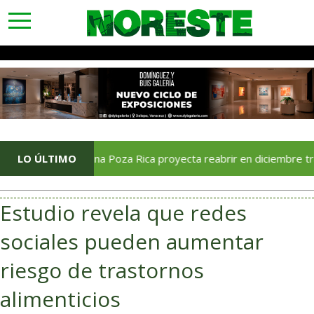
toggle
navigation
LO ÚLTIMO
Soriana Poza Rica proyecta reabrir en diciembre tras avanc
Estudio revela que redes
sociales pueden aumentar
riesgo de trastornos
alimenticios