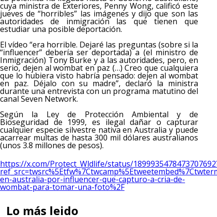
cuya ministra de Exteriores, Penny Wong, calificó este
jueves de “horribles” las imágenes y dijo que son las
autoridades de inmigración las que tienen que
estudiar una posible deportación.
El vídeo “era horrible. Dejaré las preguntas (sobre si la
“influencer” debería ser deportada) a (el ministro de
Inmigración) Tony Burke y a las autoridades, pero, en
serio, dejen al wombat en paz (…) Creo que cualquiera
que lo hubiera visto habría pensado: dejen al wombat
en paz. Déjalo con su madre”, declaró la ministra
durante una entrevista con un programa matutino del
canal Seven Network.
Según la Ley de Protección Ambiental y de
Bioseguridad de 1999, es ilegal dañar o capturar
cualquier especie silvestre nativa en Australia y puede
acarrear multas de hasta 300 mil dólares australianos
(unos 3.8 millones de pesos).
https://x.com/Protect_Wldlife/status/1899935478473707692
ref_src=twsrc%5Etfw%7Ctwcamp%5Etweetembed%7Ctwterm
en-australia-por-influencer-que-capturo-a-cria-de-
wombat-para-tomar-una-foto%2F
Lo más leido