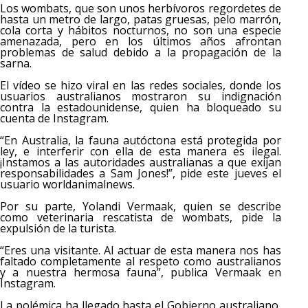
Los wombats, que son unos herbívoros regordetes de
hasta un metro de largo, patas gruesas, pelo marrón,
cola corta y hábitos nocturnos, no son una especie
amenazada, pero en los últimos años afrontan
problemas de salud debido a la propagación de la
sarna.
El vídeo se hizo viral en las redes sociales, donde los
usuarios australianos mostraron su indignación
contra la estadounidense, quien ha bloqueado su
cuenta de Instagram.
“En Australia, la fauna autóctona está protegida por
ley, e interferir con ella de esta manera es ilegal.
¡Instamos a las autoridades australianas a que exijan
responsabilidades a Sam Jones!”, pide este jueves el
usuario worldanimalnews.
Por su parte, Yolandi Vermaak, quien se describe
como veterinaria rescatista de wombats, pide la
expulsión de la turista.
“Eres una visitante. Al actuar de esta manera nos has
faltado completamente al respeto como australianos
y a nuestra hermosa fauna”, publica Vermaak en
Instagram.
La polémica ha llegado hasta el Gobierno australiano,