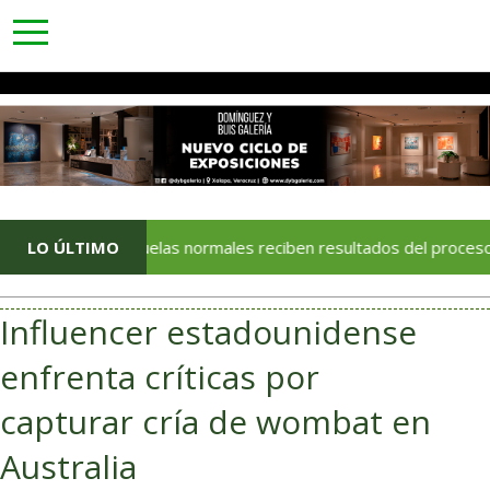
toggle
navigation
Escuelas normales reciben resultados del proceso de admisi
LO ÚLTIMO
Influencer estadounidense
enfrenta críticas por
capturar cría de wombat en
Australia